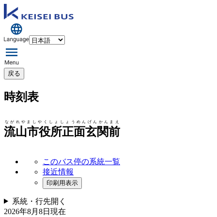
戻る
時刻表
ながれやましやくしょしょうめんげんかんまえ
流山市役所正面玄関前
このバス停の系統一覧
接近情報
印刷用表示
系統・行先
開く
2026年8月8日
現在