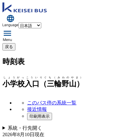
戻る
時刻表
しょうがっこういりぐち（みわのやま）
小学校入口（三輪野山）
このバス停の系統一覧
接近情報
印刷用表示
系統・行先
開く
2026年8月10日
現在