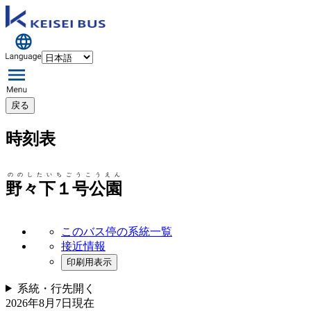
戻る
時刻表
ののしたいちごうこうえん
野々下１号公園
このバス停の系統一覧
接近情報
印刷用表示
系統・行先
開く
2026年8月7日
現在