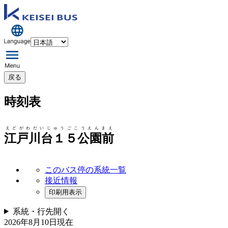
戻る
時刻表
えどがわだいじゅうごこうえんまえ
江戸川台１５公園前
このバス停の系統一覧
接近情報
印刷用表示
系統・行先
開く
2026年8月10日
現在