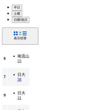
平日
土曜
日曜/祝日
表示切替
南流山
6
55
日大
7
58
日大
9
31