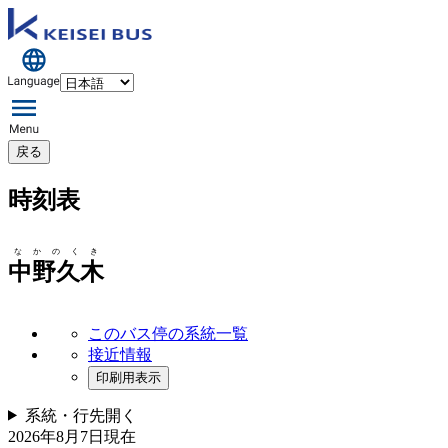
戻る
時刻表
なかのくき
中野久木
このバス停の系統一覧
接近情報
印刷用表示
系統・行先
開く
2026年8月7日
現在