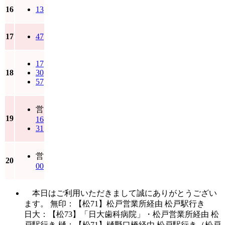
16
13
17
47
17
18
30
57
営
19
16
31
営
20
00
本日はご利用いただきまして誠にありがとうござい
ます。 無印：【松71】松戸営業所経由 松戸駅行き
日大：【松73】「日大歯科病院」・松戸営業所経由 松
戸駅行き 樋：【松71】樋野口橋経由 松戸駅行き（松戸