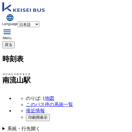
戻る
時刻表
みなみながれやまえき
南流山駅
のりば: 1
地図
このバス停の系統一覧
接近情報
印刷用表示
系統・行先
開く