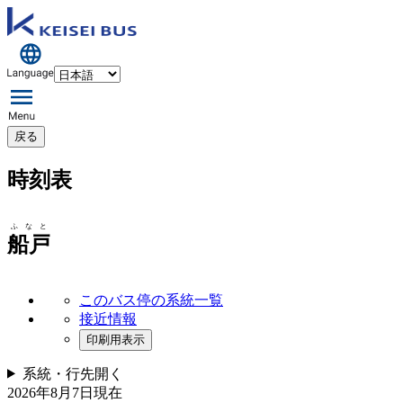
戻る
時刻表
ふなと
船戸
このバス停の系統一覧
接近情報
印刷用表示
系統・行先
開く
2026年8月7日
現在