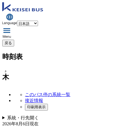
戻る
時刻表
き
木
このバス停の系統一覧
接近情報
印刷用表示
系統・行先
開く
2026年8月6日
現在