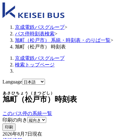
京成電鉄バスグループ
>
バス停時刻表検索
>
旭町（松戸市） 系統・時刻表・のりば一覧
>
旭町（松戸市） 時刻表
京成電鉄バスグループ
検索トップページ
Language
あさひちょう（まつどし）
旭町（松戸市）
時刻表
このバス停の系統一覧
印刷の向き
印刷
2026年8月7日
現在