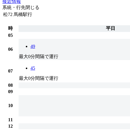
接近情報
系統・行先
閉じる
松72
馬橋駅行
時
平日
05
49
06
最大0分間隔で運行
45
07
最大0分間隔で運行
08
09
10
11
12