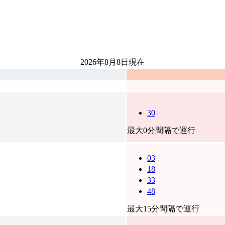
2026年8月8日
現在
30
最大0分間隔で運行
03
18
33
48
最大15分間隔で運行