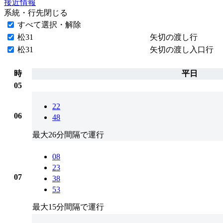
接近情報
系統・行先
閉じる
すべて選択・解除
松31
矢切の渡し行
松31
矢切の渡し入口行
時
平日
05
22
06
48
最大26分間隔で運行
08
23
07
38
53
最大15分間隔で運行