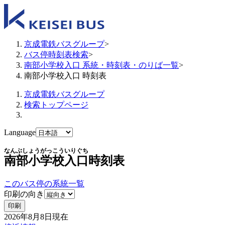
京成電鉄バスグループ
>
バス停時刻表検索
>
南部小学校入口 系統・時刻表・のりば一覧
>
南部小学校入口 時刻表
京成電鉄バスグループ
検索トップページ
Language
なんぶしょうがっこういりぐち
南部小学校入口
時刻表
このバス停の系統一覧
印刷の向き
印刷
2026年8月8日
現在