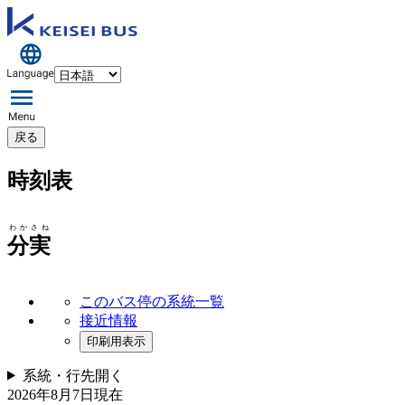
戻る
時刻表
わかさね
分実
このバス停の系統一覧
接近情報
印刷用表示
系統・行先
開く
2026年8月7日
現在