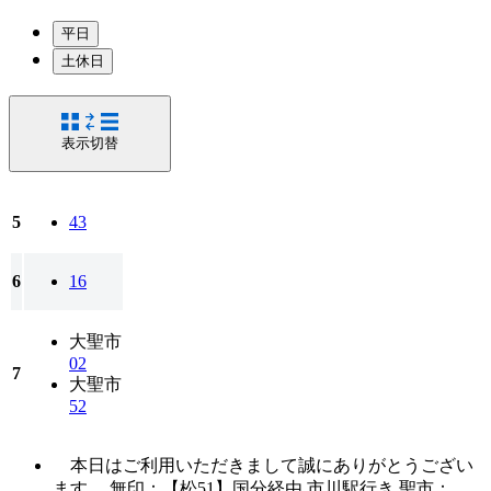
平日
土休日
表示切替
5
43
6
16
大聖市
02
7
大聖市
52
本日はご利用いただきまして誠にありがとうござい
ます。 無印：【松51】国分経由 市川駅行き 聖市：