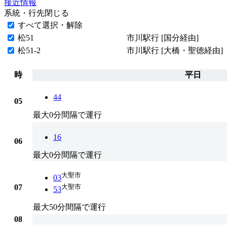
接近情報
系統・行先
閉じる
すべて選択・解除
松51
市川駅行 [国分経由]
松51-2
市川駅行 [大橋・聖徳経由]
時
平日
44
05
最大0分間隔で運行
16
06
最大0分間隔で運行
大聖市
03
07
大聖市
53
最大50分間隔で運行
08