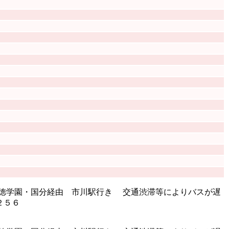
】聖徳学園・国分経由 市川駅行き 交通渋滞等によりバスが遅
２５６