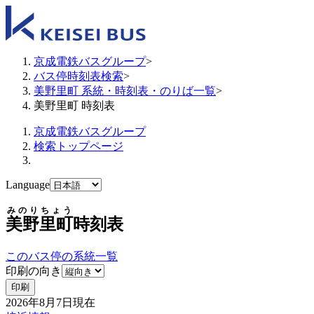
京成電鉄バスグループ
>
バス停時刻表検索
>
美野里町 系統・時刻表・のりば一覧
>
美野里町 時刻表
京成電鉄バスグループ
検索トップページ
Language
みのりちょう
美野里町
時刻表
このバス停の系統一覧
印刷の向き
印刷
2026年8月7日
現在