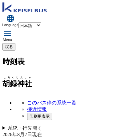
戻る
時刻表
ころくじんじゃ
胡録神社
このバス停の系統一覧
接近情報
印刷用表示
系統・行先
開く
2026年8月7日
現在