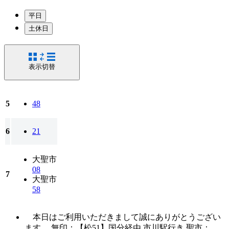
平日
土休日
表示切替
5
48
6
21
大聖市
08
7
大聖市
58
本日はご利用いただきまして誠にありがとうござい
ます。 無印：【松51】国分経由 市川駅行き 聖市：