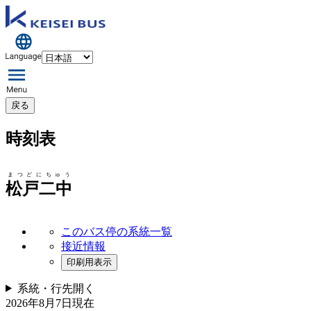
戻る
時刻表
まつどにちゅう
松戸二中
このバス停の系統一覧
接近情報
印刷用表示
系統・行先
開く
2026年8月7日
現在