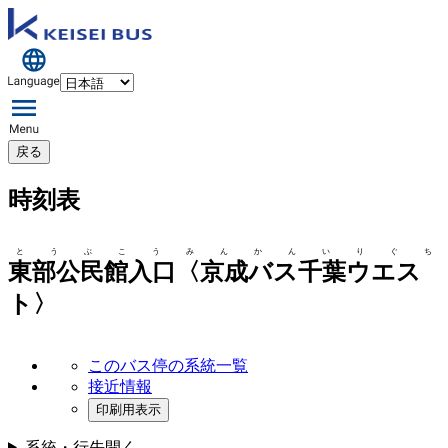
戻る
時刻表
とうぶこうみんかんいりぐち
東部公民館入口〈京成バス千葉ウエス
ト〉
このバス停の系統一覧
接近情報
印刷用表示
系統・行先
開く