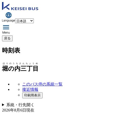
戻る
時刻表
ほりのうちさんちょうめ
堀の内三丁目
このバス停の系統一覧
接近情報
印刷用表示
系統・行先
開く
2026年8月6日
現在