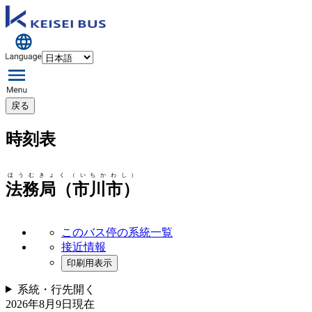
戻る
時刻表
ほうむきょく（いちかわし）
法務局（市川市）
このバス停の系統一覧
接近情報
印刷用表示
系統・行先
開く
2026年8月9日
現在