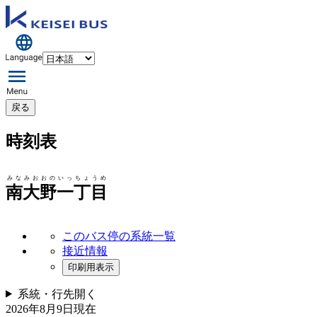
戻る
時刻表
みなみおおのいっちょうめ
南大野一丁目
このバス停の系統一覧
接近情報
印刷用表示
系統・行先
開く
2026年8月9日
現在