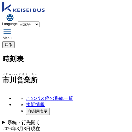
戻る
時刻表
いちかわえいぎょうしょ
市川営業所
このバス停の系統一覧
接近情報
印刷用表示
系統・行先
開く
2026年8月8日
現在