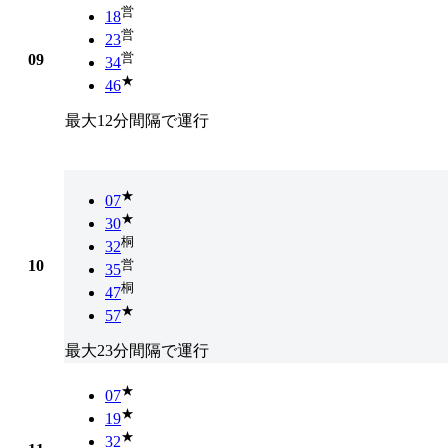
営
18
営
23
営
09
34
★
46
最大12分間隔で運行
★
07
★
30
桐
32
10
営
35
桐
47
★
57
最大23分間隔で運行
★
07
★
19
★
32