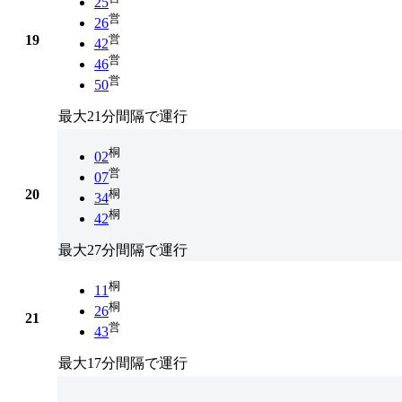
25
営
26
19
営
42
営
46
営
50
最大21分間隔で運行
桐
02
営
07
20
桐
34
桐
42
最大27分間隔で運行
桐
11
桐
26
21
営
43
最大17分間隔で運行