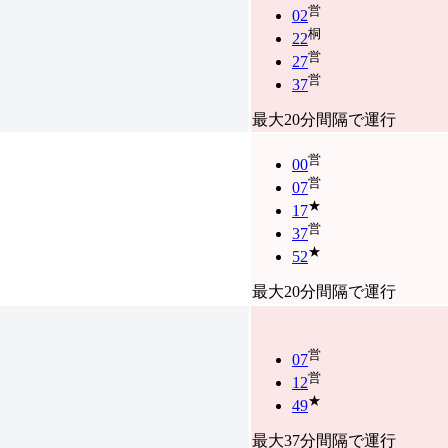
営
02
桐
22
営
27
営
37
最大20分間隔で運行
営
00
営
07
★
17
営
37
★
52
最大20分間隔で運行
営
07
営
12
★
49
最大37分間隔で運行