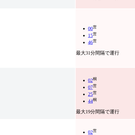
営
00
営
15
営
46
最大31分間隔で運行
桐
02
営
07
営
25
桐
44
最大19分間隔で運行
営
02