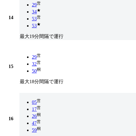
営
29
★
34
14
営
53
★
53
最大19分間隔で運行
営
29
営
32
15
桐
50
最大18分間隔で運行
営
05
営
17
桐
26
16
営
47
桐
59