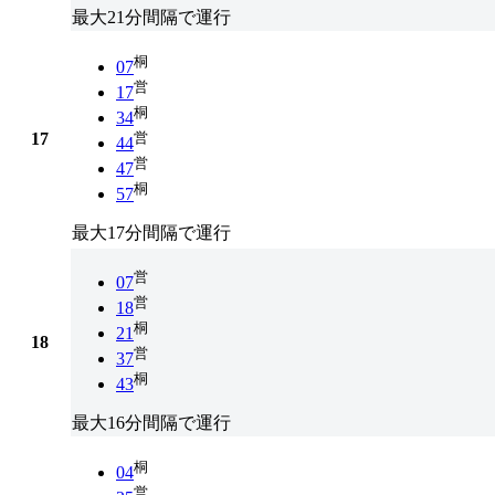
最大21分間隔で運行
桐
07
営
17
桐
34
17
営
44
営
47
桐
57
最大17分間隔で運行
営
07
営
18
桐
21
18
営
37
桐
43
最大16分間隔で運行
桐
04
営