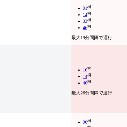
桐
01
桐
14
桐
33
桐
46
最大19分間隔で運行
営
10
桐
14
桐
40
最大26分間隔で運行
桐
00