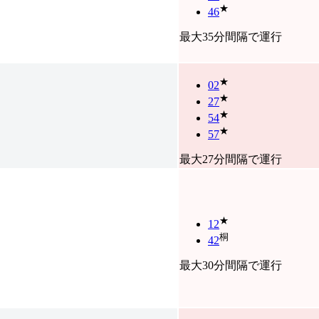
★
46
最大35分間隔で運行
★
02
★
27
★
54
★
57
最大27分間隔で運行
★
12
桐
42
最大30分間隔で運行