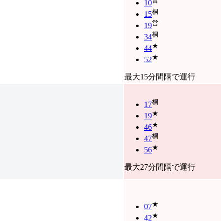
営
10
桐
15
営
19
桐
34
★
44
★
52
最大15分間隔で運行
桐
17
★
19
★
46
桐
47
★
56
最大27分間隔で運行
★
07
★
42