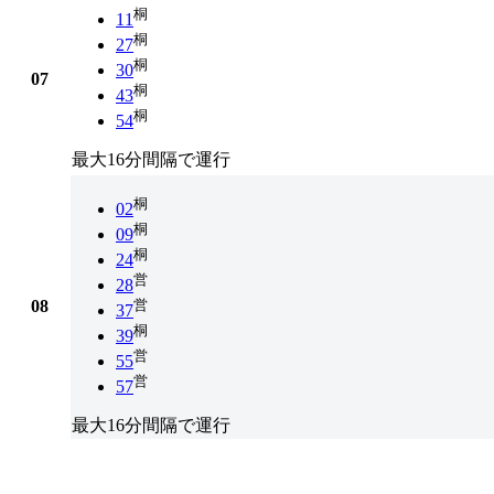
桐
11
桐
27
桐
30
07
桐
43
桐
54
最大16分間隔で運行
桐
02
桐
09
桐
24
営
28
08
営
37
桐
39
営
55
営
57
最大16分間隔で運行