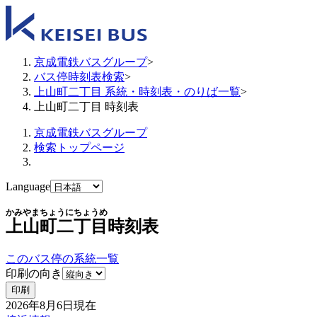
京成電鉄バスグループ
>
バス停時刻表検索
>
上山町二丁目 系統・時刻表・のりば一覧
>
上山町二丁目 時刻表
京成電鉄バスグループ
検索トップページ
Language
かみやまちょうにちょうめ
上山町二丁目
時刻表
このバス停の系統一覧
印刷の向き
印刷
2026年8月6日
現在