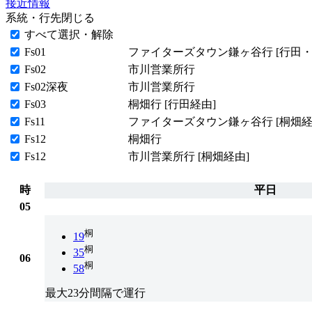
接近情報
系統・行先
閉じる
すべて選択・解除
Fs01
ファイターズタウン鎌ヶ谷行 [行田・
Fs02
市川営業所行
Fs02深夜
市川営業所行
Fs03
桐畑行 [行田経由]
Fs11
ファイターズタウン鎌ヶ谷行 [桐畑経
Fs12
桐畑行
Fs12
市川営業所行 [桐畑経由]
時
平日
05
桐
19
桐
35
06
桐
58
最大23分間隔で運行