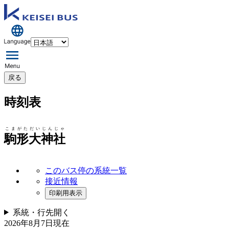
戻る
時刻表
こまがただいじんじゃ
駒形大神社
このバス停の系統一覧
接近情報
印刷用表示
系統・行先
開く
2026年8月7日
現在