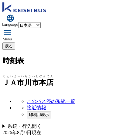
戻る
時刻表
じぇいえーいちかわしほんてん
ＪＡ市川市本店
このバス停の系統一覧
接近情報
印刷用表示
系統・行先
開く
2026年8月9日
現在