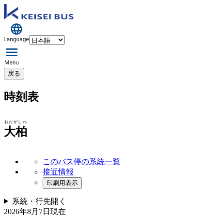
戻る
時刻表
おおがしわ
大柏
このバス停の系統一覧
接近情報
印刷用表示
系統・行先
開く
2026年8月7日
現在