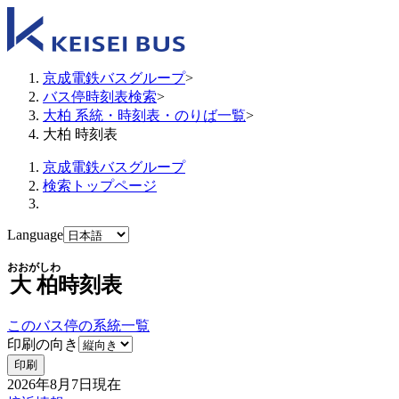
京成電鉄バスグループ
>
バス停時刻表検索
>
大柏 系統・時刻表・のりば一覧
>
大柏 時刻表
京成電鉄バスグループ
検索トップページ
Language
おおがしわ
大柏
時刻表
このバス停の系統一覧
印刷の向き
印刷
2026年8月7日
現在