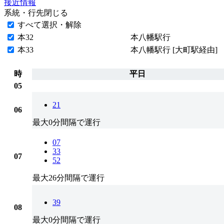
接近情報
系統・行先
閉じる
すべて選択・解除
本32
本八幡駅行
本33
本八幡駅行 [大町駅経由]
時
平日
05
21
06
最大0分間隔で運行
07
33
07
52
最大26分間隔で運行
39
08
最大0分間隔で運行