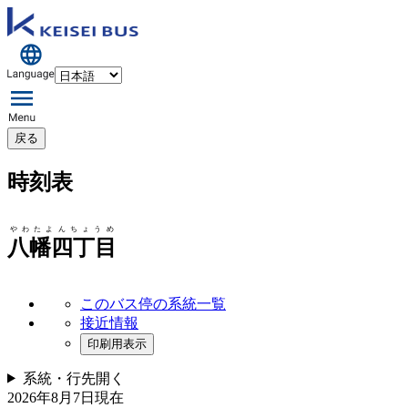
戻る
時刻表
やわたよんちょうめ
八幡四丁目
このバス停の系統一覧
接近情報
印刷用表示
系統・行先
開く
2026年8月7日
現在