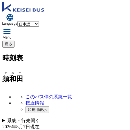
戻る
時刻表
すわだ
須和田
このバス停の系統一覧
接近情報
印刷用表示
系統・行先
開く
2026年8月7日
現在