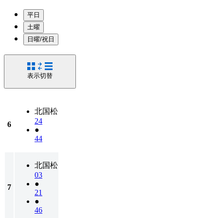
平日
土曜
日曜/祝日
表示切替
北国松
24
6
●
44
北国松
03
●
7
21
●
46