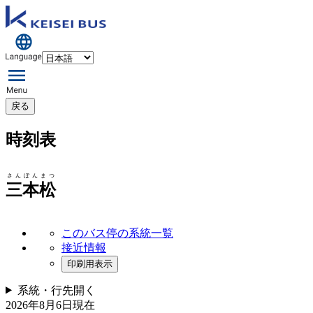
戻る
時刻表
さんぼんまつ
三本松
このバス停の系統一覧
接近情報
印刷用表示
系統・行先
開く
2026年8月6日
現在