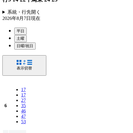
系統・行先
開く
2026年8月7日
現在
平日
土曜
日曜/祝日
表示切替
17
17
27
6
35
46
47
53