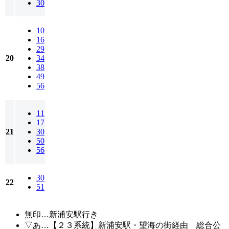
30
10
16
29
20
34
38
49
56
11
17
21
30
50
56
30
22
51
無印…新浦安駅行き
▽あ…【２３系統】新浦安駅・望海の街経由 総合公