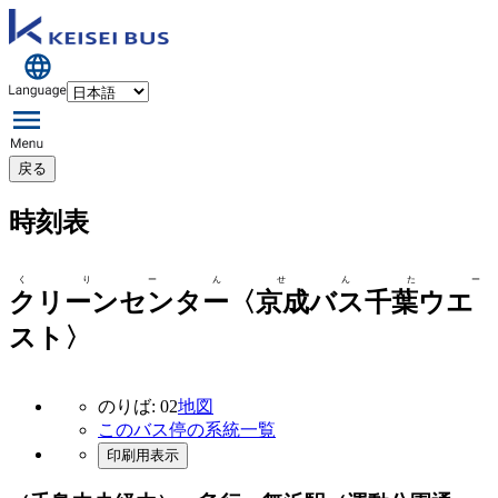
戻る
時刻表
くりーんせんたー
クリーンセンター〈京成バス千葉ウエ
スト〉
のりば: 02
地図
このバス停の系統一覧
印刷用表示