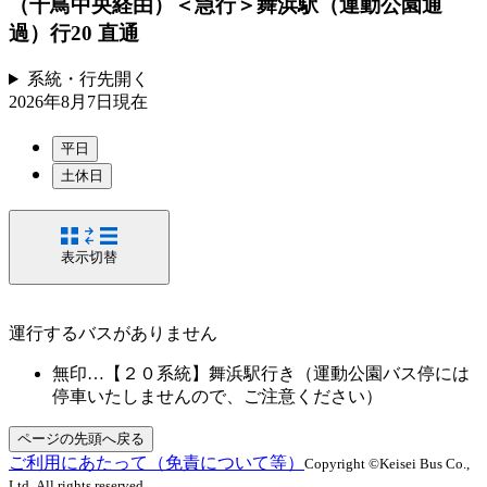
（千鳥中央経由）＜急行＞舞浜駅（運動公園通
過）行
20 直通
系統・行先
開く
2026年8月7日
現在
平日
土休日
表示切替
運行するバスがありません
無印…【２０系統】舞浜駅行き（運動公園バス停には
停車いたしませんので、ご注意ください）
ページの先頭へ戻る
ご利用にあたって（免責について等）
Copyright ©Keisei Bus Co.,
Ltd. All rights reserved.