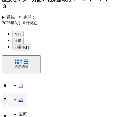
３
系統・行先
開く
2026年8月10日
現在
平日
土曜
日曜/祝日
表示切替
6
46
7
43
医療
8