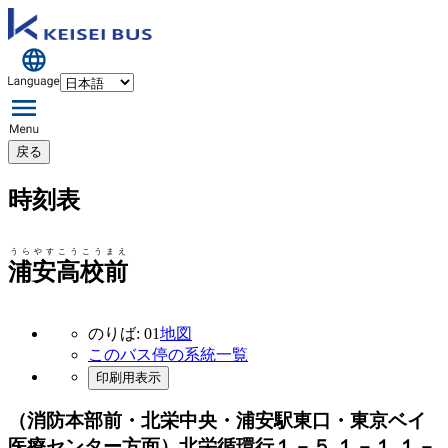
戻る
時刻表
うらやすこうこうまえ
浦安高校前
のりば: 01
地図
このバス停の系統一覧
印刷用表示
（消防本部前・北栄中央・浦安駅東口・東京ベイ
医療センター方面）北栄循環行
１－５ １－１ １－