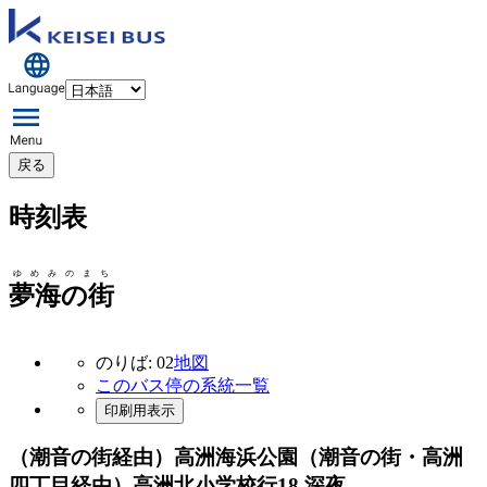
戻る
時刻表
ゆめみのまち
夢海の街
のりば: 02
地図
このバス停の系統一覧
印刷用表示
（潮音の街経由）高洲海浜公園（潮音の街・高洲
四丁目経由）高洲北小学校行
18 深夜