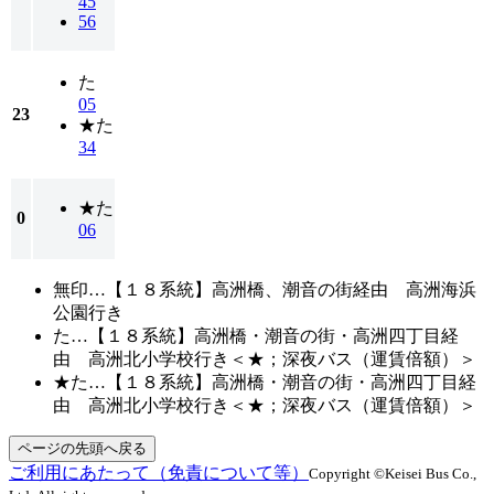
45
56
た
05
23
★た
34
★た
0
06
無印…【１８系統】高洲橋、潮音の街経由 高洲海浜
公園行き
た…【１８系統】高洲橋・潮音の街・高洲四丁目経
由 高洲北小学校行き＜★；深夜バス（運賃倍額）＞
★た…【１８系統】高洲橋・潮音の街・高洲四丁目経
由 高洲北小学校行き＜★；深夜バス（運賃倍額）＞
ページの先頭へ戻る
ご利用にあたって（免責について等）
Copyright ©Keisei Bus Co.,