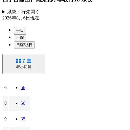
系統・行先
開く
2026年8月6日
現在
平日
土曜
日曜/祝日
表示切替
6
56
8
56
9
35