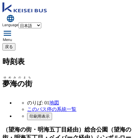
戻る
時刻表
ゆめみのまち
夢海の街
のりば: 01
地図
このバス停の系統一覧
印刷用表示
（望海の街・明海五丁目経由）総合公園（望海の
街・明海五丁目・ベイパーク経由）シンボルロー