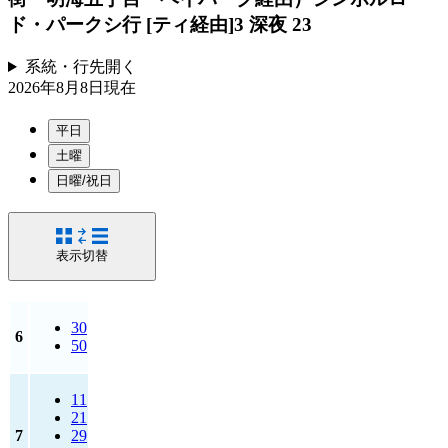
ド・パークシ行 [ティ経由]
3 深夜 23
系統・行先
開く
2026年8月8日
現在
平日
土曜
日曜/祝日
表示切替
30
6
50
11
21
7
29