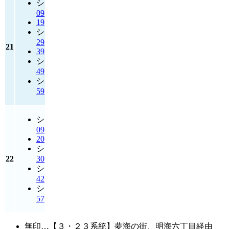
シ
09
19
シ
29
21
39
シ
49
シ
59
シ
09
20
シ
22
30
シ
42
シ
57
無印…【３・２３系統】夢海の街、明海六丁目経由