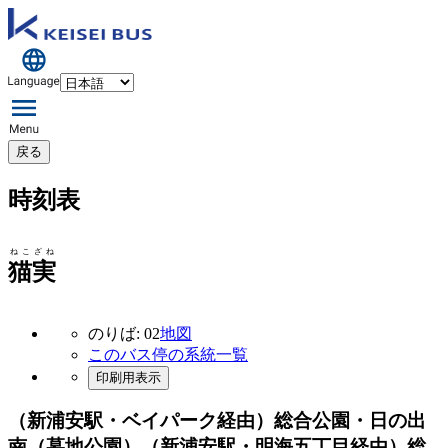
戻る
時刻表
ねこざね
猫実
のりば: 02
地図
このバス停の系統一覧
印刷用表示
（新浦安駅・ベイパーク経由）総合公園・日の出
南（墓地公園）（新浦安駅・明海五丁目経由）総