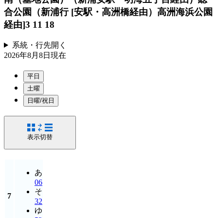
合公園（新浦行 [安駅・高洲橋経由）高洲海浜公園
経由]
3 11 18
系統・行先
開く
2026年8月8日
現在
平日
土曜
日曜/祝日
表示切替
あ
06
そ
7
32
ゆ