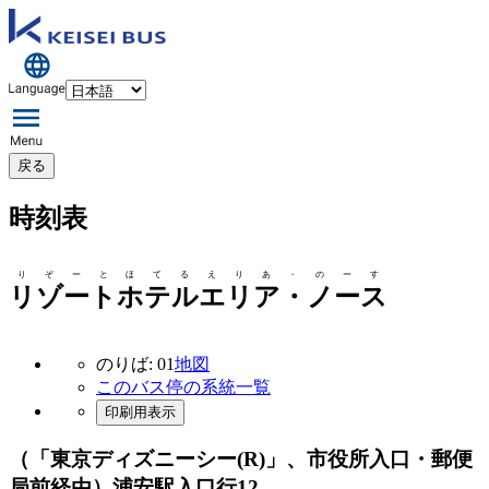
戻る
時刻表
りぞーとほてるえりあ・のーす
リゾートホテルエリア・ノース
のりば: 01
地図
このバス停の系統一覧
印刷用表示
（「東京ディズニーシー(R)」、市役所入口・郵便
局前経由）浦安駅入口行
12