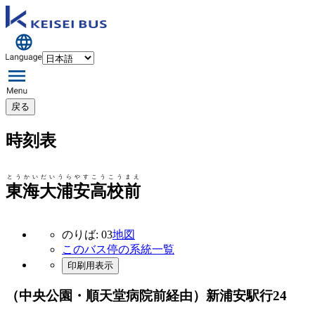
戻る
時刻表
とうかいだいうらやすこうこうまえ
東海大浦安高校前
のりば: 03
地図
このバス停の系統一覧
印刷用表示
（中央公園・順天堂病院前経由）新浦安駅行
24