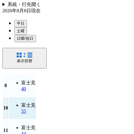
系統・行先
開く
2026年8月8日
現在
平日
土曜
日曜/祝日
表示切替
富士見
8
40
富士見
10
55
富士見
11
44