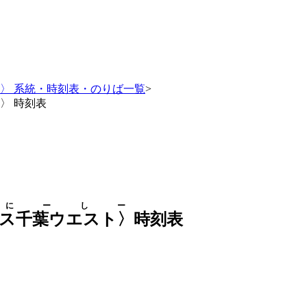
〉 系統・時刻表・のりば一覧
>
〉 時刻表
にーしー
ス千葉ウエスト〉
時刻表