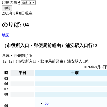
印刷の向き
印刷
2026年8月8日
現在
のりば: 04
地図
（市役所入口・郵便局前経由）浦安駅入口行
12
系統・行先
閉じる
12
[12]（市役所入口・郵便局前経由）浦安駅入口行
2026年8月8日
時
平日
土曜
05
06
07
08
56
09