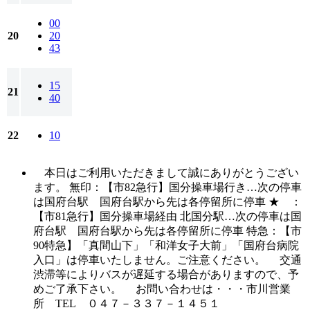
00
20
20
43
15
21
40
22
10
本日はご利用いただきまして誠にありがとうござい
ます。 無印：【市82急行】国分操車場行き…次の停車
は国府台駅 国府台駅から先は各停留所に停車 ★ ：
【市81急行】国分操車場経由 北国分駅…次の停車は国
府台駅 国府台駅から先は各停留所に停車 特急：【市
90特急】「真間山下」「和洋女子大前」「国府台病院
入口」は停車いたしません。ご注意ください。 交通
渋滞等によりバスが遅延する場合がありますので、予
めご了承下さい。 お問い合わせは・・・市川営業
所 TEL ０４７－３３７－１４５１