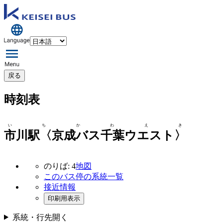
戻る
時刻表
いちかわえき
市川駅〈京成バス千葉ウエスト〉
のりば: 4
地図
このバス停の系統一覧
接近情報
印刷用表示
系統・行先
開く