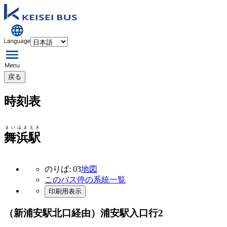
戻る
時刻表
まいはまえき
舞浜駅
のりば: 03
地図
このバス停の系統一覧
印刷用表示
（新浦安駅北口経由）浦安駅入口行
2