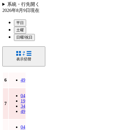
系統・行先
開く
2026年8月9日
現在
平日
土曜
日曜/祝日
表示切替
6
49
04
19
7
34
49
04