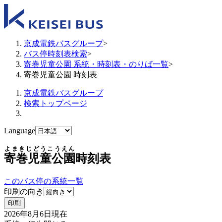
京成電鉄バスグループ
>
バス停時刻表検索
>
寄巻児童公園 系統・時刻表・のりば一覧
>
寄巻児童公園 時刻表
京成電鉄バスグループ
検索トップページ
Language
よまきじどうこうえん
寄巻児童公園
時刻表
このバス停の系統一覧
印刷の向き
印刷
2026年8月6日
現在