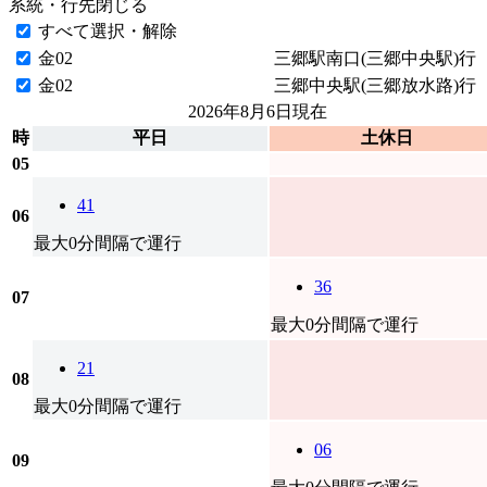
系統・行先
閉じる
すべて選択・解除
金02
三郷駅南口(三郷中央駅)行
金02
三郷中央駅(三郷放水路)行
2026年8月6日
現在
時
平日
土休日
05
41
06
最大0分間隔で運行
36
07
最大0分間隔で運行
21
08
最大0分間隔で運行
06
09