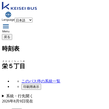
戻る
時刻表
さかえごちょうめ
栄５丁目
このバス停の系統一覧
印刷用表示
系統・行先
開く
2026年8月9日
現在