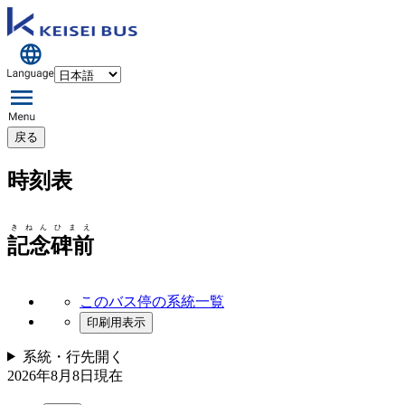
戻る
時刻表
きねんひまえ
記念碑前
このバス停の系統一覧
印刷用表示
系統・行先
開く
2026年8月8日
現在