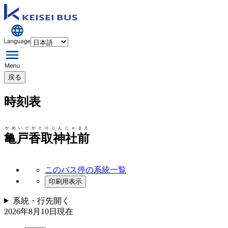
戻る
時刻表
かめいどかとりじんじゃまえ
亀戸香取神社前
このバス停の系統一覧
印刷用表示
系統・行先
開く
2026年8月10日
現在