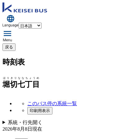
戻る
時刻表
ほりきりななちょうめ
堀切七丁目
このバス停の系統一覧
印刷用表示
系統・行先
開く
2026年8月8日
現在