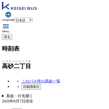
戻る
時刻表
たかさごにちょうめ
高砂二丁目
このバス停の系統一覧
印刷用表示
系統・行先
開く
2026年8月7日
現在