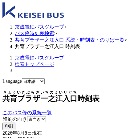
京成電鉄バスグループ
>
バス停時刻表検索
>
共育プラザ一之江入口 系統・時刻表・のりば一覧
>
共育プラザ一之江入口 時刻表
京成電鉄バスグループ
検索トップページ
Language
きょういきぷらざいちのえいりぐち
共育プラザ一之江入口
時刻表
このバス停の系統一覧
印刷の向き
印刷
2026年8月8日
現在