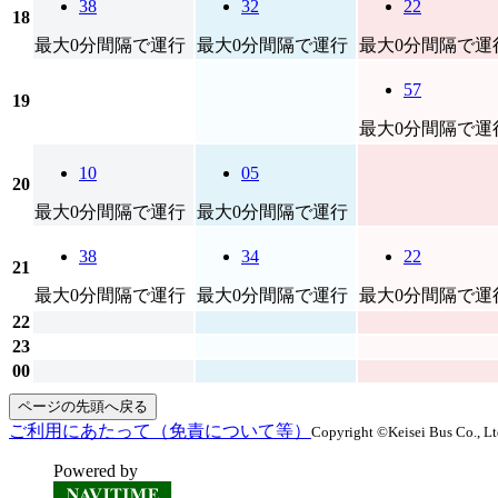
38
32
22
18
最大0分間隔で運行
最大0分間隔で運行
最大0分間隔で運
57
19
最大0分間隔で運
10
05
20
最大0分間隔で運行
最大0分間隔で運行
38
34
22
21
最大0分間隔で運行
最大0分間隔で運行
最大0分間隔で運
22
23
00
ページの先頭へ戻る
ご利用にあたって（免責について等）
Copyright ©Keisei Bus Co., Ltd
Powered by