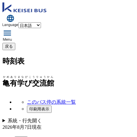
戻る
時刻表
かめありまなびこうりゅうかん
亀有学び交流館
このバス停の系統一覧
印刷用表示
系統・行先
開く
2026年8月7日
現在