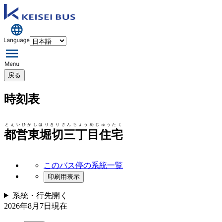
戻る
時刻表
とえいひがしほりきりさんちょうめじゅうたく
都営東堀切三丁目住宅
このバス停の系統一覧
印刷用表示
系統・行先
開く
2026年8月7日
現在