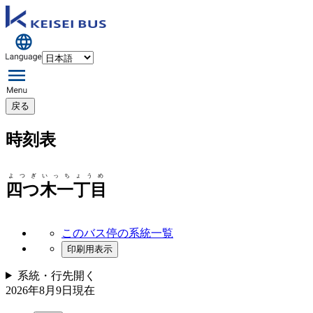
戻る
時刻表
よつぎいっちょうめ
四つ木一丁目
このバス停の系統一覧
印刷用表示
系統・行先
開く
2026年8月9日
現在