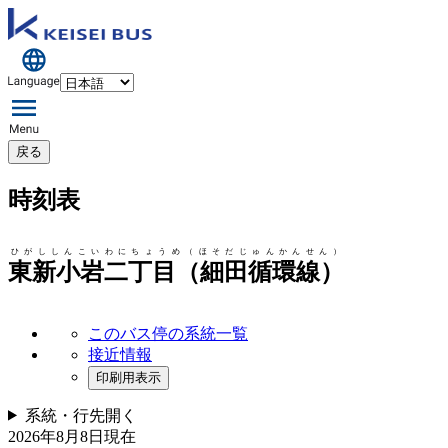
戻る
時刻表
ひがししんこいわにちょうめ（ほそだじゅんかんせん）
東新小岩二丁目（細田循環線）
このバス停の系統一覧
接近情報
印刷用表示
系統・行先
開く
2026年8月8日
現在