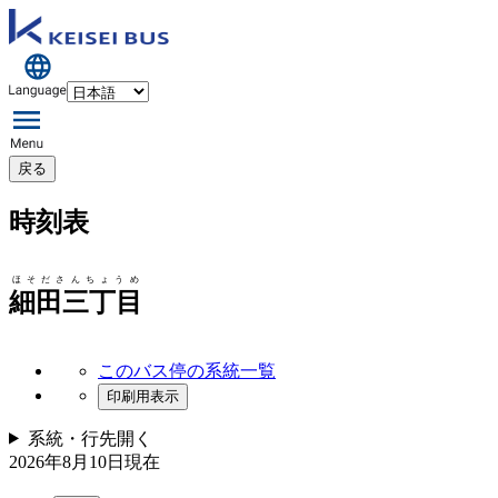
戻る
時刻表
ほそださんちょうめ
細田三丁目
このバス停の系統一覧
印刷用表示
系統・行先
開く
2026年8月10日
現在